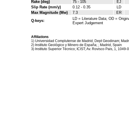
Rake (deg)
75 - 105
EJ
Slip Rate (mm/y)
0.12 - 0.35
LD
Max Magnitude (Mw)
7.3
ER
LD = Literature Data; OD = Origin
Q-keys:
Expert Judgement
Affiliations
1) Universidad Complutense de Madrid; Dept Geodinam; Madr
2) Instituto Geológico y Minero de España; ; Madrid, Spain
3) Instituto Superior Técnico; ICIST; Av. Rovisco Pais, 1, 1049-