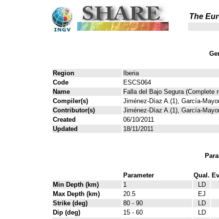
The Eur
Gen
Region
Iberia
Code
ESCS064
Name
Falla del Bajo Segura (Complete r
Compiler(s)
Jiménez-Díaz A.(1), García-Mayo
Contributor(s)
Jiménez-Díaz A.(1), García-Mayo
Created
06/10/2011
Updated
18/11/2011
Para
Parameter
Qual.
Ev
Min Depth (km)
1
LD
Max Depth (km)
20.5
EJ
Strike (deg)
80 - 90
LD
Dip (deg)
15 - 60
LD