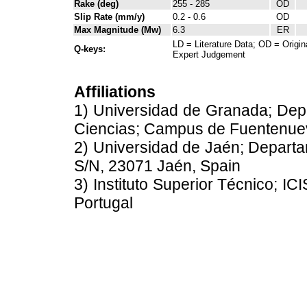
Rake (deg)
255 - 285
OD
Slip Rate (mm/y)
0.2 - 0.6
OD
Max Magnitude (Mw)
6.3
ER
LD = Literature Data; OD = Origin
Q-keys:
Expert Judgement
Affiliations
1) Universidad de Granada; Dep
Ciencias; Campus de Fuentenue
2) Universidad de Jaén; Departa
S/N, 23071 Jaén, Spain
3) Instituto Superior Técnico; IC
Portugal