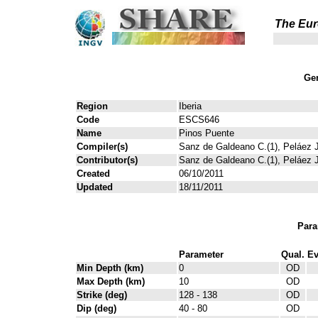
The Eur
Gen
Region
Iberia
Code
ESCS646
Name
Pinos Puente
Compiler(s)
Sanz de Galdeano C.(1), Peláez J
Contributor(s)
Sanz de Galdeano C.(1), Peláez J
Created
06/10/2011
Updated
18/11/2011
Para
Parameter
Qual.
Ev
Min Depth (km)
0
OD
Max Depth (km)
10
OD
Strike (deg)
128 - 138
OD
Dip (deg)
40 - 80
OD