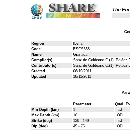
The Eur
Gen
Region
Iberia
Code
ESCS658
Name
Granada
Compiler(s)
Sanz de Galdeano C.(1), Peláez J
Contributor(s)
Sanz de Galdeano C.(1), Peláez J
Created
06/10/2011
Updated
18/11/2011
Para
Parameter
Qual.
Ev
Min Depth (km)
1
EJ
Max Depth (km)
10
OD
Strike (deg)
139 - 149
EJ
Dip (deg)
45 - 75
OD