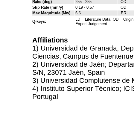
Rake (deg)
255 - 285
OD
Slip Rate (mm/y)
0.19 - 0.57
OD
Max Magnitude (Mw)
6.6
ER
LD = Literature Data; OD = Origin
Q-keys:
Expert Judgement
Affiliations
1) Universidad de Granada; Dep
Ciencias; Campus de Fuentenue
2) Universidad de Jaén; Departa
S/N, 23071 Jaén, Spain
3) Universidad Complutense de 
4) Instituto Superior Técnico; IC
Portugal