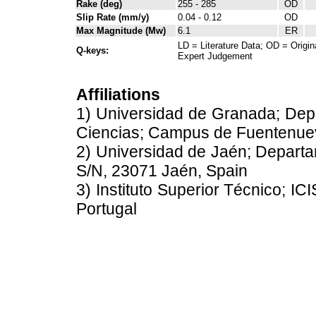
Rake (deg)
255 - 285
OD
Slip Rate (mm/y)
0.04 - 0.12
OD
Max Magnitude (Mw)
6.1
ER
LD = Literature Data; OD = Origin
Q-keys:
Expert Judgement
Affiliations
1) Universidad de Granada; Dep
Ciencias; Campus de Fuentenue
2) Universidad de Jaén; Departa
S/N, 23071 Jaén, Spain
3) Instituto Superior Técnico; IC
Portugal