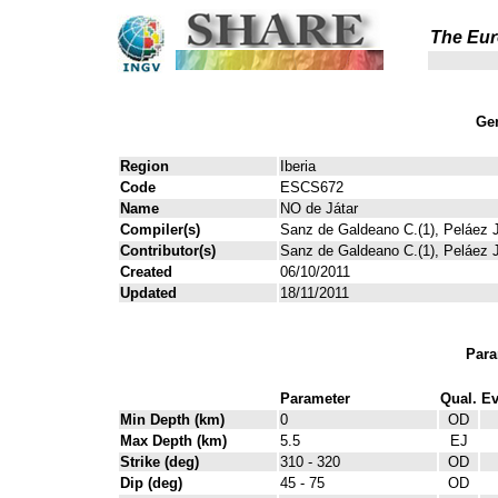
The Eur
Gen
Region
Iberia
Code
ESCS672
Name
NO de Játar
Compiler(s)
Sanz de Galdeano C.(1), Peláez J
Contributor(s)
Sanz de Galdeano C.(1), Peláez J
Created
06/10/2011
Updated
18/11/2011
Para
Parameter
Qual.
Ev
Min Depth (km)
0
OD
Max Depth (km)
5.5
EJ
Strike (deg)
310 - 320
OD
Dip (deg)
45 - 75
OD