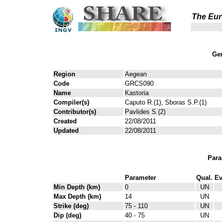
The Eur
Gen
Region
Aegean
Code
GRCS090
Name
Kastoria
Compiler(s)
Caputo R.(1), Sboras S.P.(1)
Contributor(s)
Pavlides S.(2)
Created
22/08/2011
Updated
22/08/2011
Para
Parameter
Qual.
Ev
Min Depth (km)
0
UN
Max Depth (km)
14
UN
Strike (deg)
75 - 110
UN
Dip (deg)
40 - 75
UN