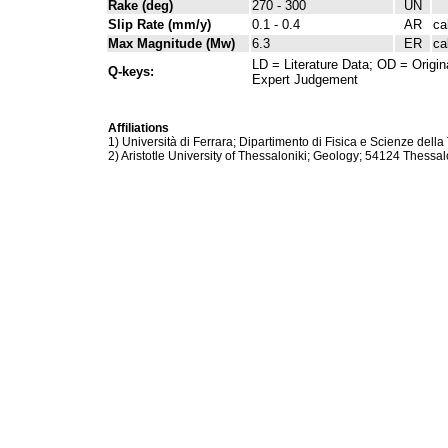
Rake (deg)
270 - 300
UN
Slip Rate (mm/y)
0.1 - 0.4
AR
ca
Max Magnitude (Mw)
6.3
ER
ca
LD = Literature Data; OD = Origin
Q-keys:
Expert Judgement
Affiliations
1) Università di Ferrara; Dipartimento di Fisica e Scienze della 
2) Aristotle University of Thessaloniki; Geology; 54124 Thessal