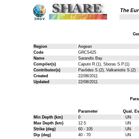
The Eur
Gen
Region
Aegean
Code
GRCS425
Name
Sarandis Bay
Compiler(s)
Caputo R.(1), Sboras S.P.(1)
Contributor(s)
Pavlides S.(2), Valkaniotis S.(2)
Created
22/08/2011
Updated
22/08/2011
Para
Parameter
Qual.
Ev
Min Depth (km)
0
UN
Max Depth (km)
12.5
UN
Strike (deg)
60 - 105
UN
Dip (deg)
40 - 70
UN