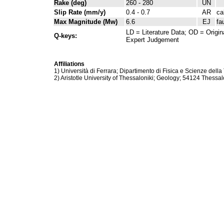
Rake (deg)
260 - 280
UN
Slip Rate (mm/y)
0.4 - 0.7
AR
ca
Max Magnitude (Mw)
6.6
EJ
fa
LD = Literature Data; OD = Origin
Q-keys:
Expert Judgement
Affiliations
1) Università di Ferrara; Dipartimento di Fisica e Scienze della 
2) Aristotle University of Thessaloniki; Geology; 54124 Thessal