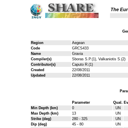
The Eur
Gen
Region
Aegean
Code
GRCS433
Name
Gravia
Compiler(s)
Sboras S.P.(1), Valkaniotis S.(2)
Contributor(s)
Caputo R.(1)
Created
22/08/2011
Updated
22/08/2011
Para
Parameter
Qual.
Ev
Min Depth (km)
0
UN
Max Depth (km)
13
UN
Strike (deg)
280 - 325
UN
Dip (deg)
45 - 80
UN