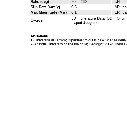
Rake (deg)
260 - 280
UN
Slip Rate (mm/y)
0.5 - 1.1
AR
ca
Max Magnitude (Mw)
6.1
ER
ca
LD = Literature Data; OD = Origin
Q-keys:
Expert Judgement
Affiliations
1) Università di Ferrara; Dipartimento di Fisica e Scienze della 
2) Aristotle University of Thessaloniki; Geology; 54124 Thessal