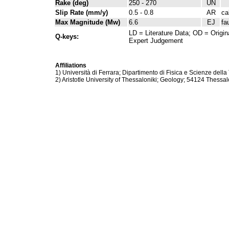
Rake (deg)
250 - 270
UN
Slip Rate (mm/y)
0.5 - 0.8
AR
ca
Max Magnitude (Mw)
6.6
EJ
fa
LD = Literature Data; OD = Origin
Q-keys:
Expert Judgement
Affiliations
1) Università di Ferrara; Dipartimento di Fisica e Scienze della 
2) Aristotle University of Thessaloniki; Geology; 54124 Thessal