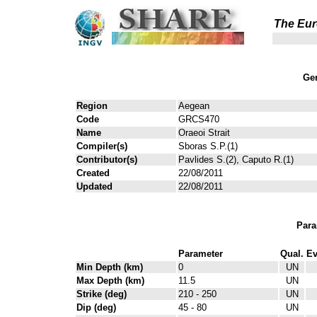
The Eur
Gen
Region
Aegean
Code
GRCS470
Name
Oraeoi Strait
Compiler(s)
Sboras S.P.(1)
Contributor(s)
Pavlides S.(2), Caputo R.(1)
Created
22/08/2011
Updated
22/08/2011
Para
Parameter
Qual.
Ev
Min Depth (km)
0
UN
Max Depth (km)
11.5
UN
Strike (deg)
210 - 250
UN
Dip (deg)
45 - 80
UN