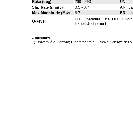
Rake (deg)
260 - 290
UN
Slip Rate (mm/y)
0.5 - 0.7
AR
ca
Max Magnitude (Mw)
6.7
ER
ca
LD = Literature Data; OD = Origin
Q-keys:
Expert Judgement
Affiliations
1) Università di Ferrara; Dipartimento di Fisica e Scienze della 