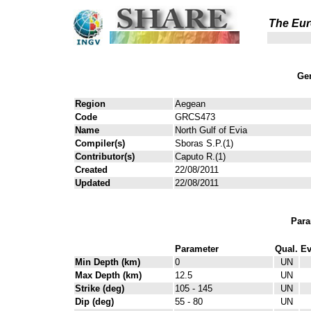
The Eur
Gen
Region
Aegean
Code
GRCS473
Name
North Gulf of Evia
Compiler(s)
Sboras S.P.(1)
Contributor(s)
Caputo R.(1)
Created
22/08/2011
Updated
22/08/2011
Para
Parameter
Qual.
Ev
Min Depth (km)
0
UN
Max Depth (km)
12.5
UN
Strike (deg)
105 - 145
UN
Dip (deg)
55 - 80
UN