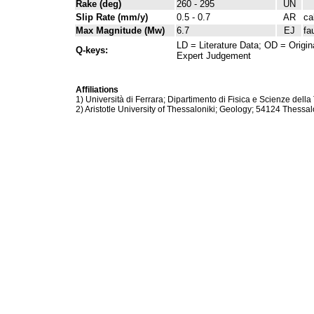
Rake (deg)
260 - 295
UN
Slip Rate (mm/y)
0.5 - 0.7
AR
ca
Max Magnitude (Mw)
6.7
EJ
fa
LD = Literature Data; OD = Origin
Q-keys:
Expert Judgement
Affiliations
1) Università di Ferrara; Dipartimento di Fisica e Scienze della 
2) Aristotle University of Thessaloniki; Geology; 54124 Thessal