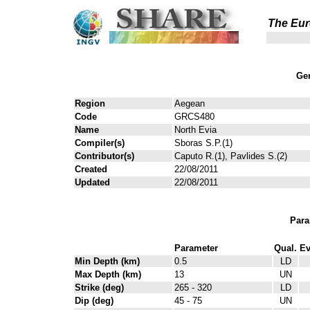
The Eur
Gen
Region
Aegean
Code
GRCS480
Name
North Evia
Compiler(s)
Sboras S.P.(1)
Contributor(s)
Caputo R.(1), Pavlides S.(2)
Created
22/08/2011
Updated
22/08/2011
Para
Parameter
Qual.
Ev
Min Depth (km)
0.5
LD
Max Depth (km)
13
UN
Strike (deg)
265 - 320
LD
Dip (deg)
45 - 75
UN