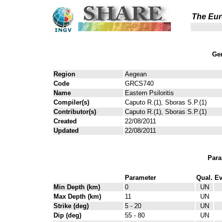
The Eur
Gen
Region
Aegean
Code
GRCS740
Name
Eastern Psiloritis
Compiler(s)
Caputo R.(1), Sboras S.P.(1)
Contributor(s)
Caputo R.(1), Sboras S.P.(1)
Created
22/08/2011
Updated
22/08/2011
Para
Parameter
Qual.
Ev
Min Depth (km)
0
UN
Max Depth (km)
11
UN
Strike (deg)
5 - 20
UN
Dip (deg)
55 - 80
UN