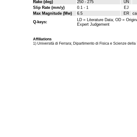
Rake (deg)
250 - 275
UN
Slip Rate (mm/y)
0.1 - 1
EJ
Max Magnitude (Mw)
6.5
ER
ca
LD = Literature Data; OD = Origin
Q-keys:
Expert Judgement
Affiliations
1) Università di Ferrara; Dipartimento di Fisica e Scienze della 