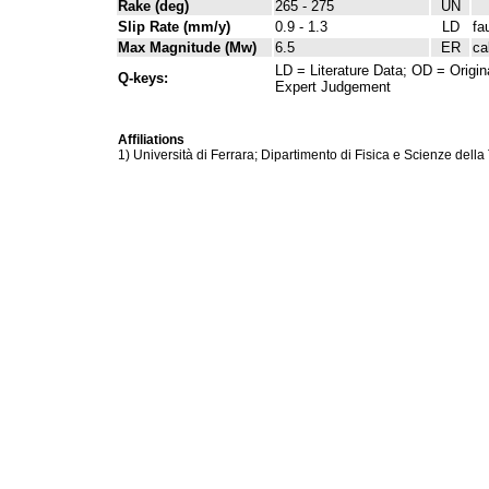
Rake (deg)
265 - 275
UN
Slip Rate (mm/y)
0.9 - 1.3
LD
fa
Max Magnitude (Mw)
6.5
ER
ca
LD = Literature Data; OD = Origin
Q-keys:
Expert Judgement
Affiliations
1) Università di Ferrara; Dipartimento di Fisica e Scienze della 