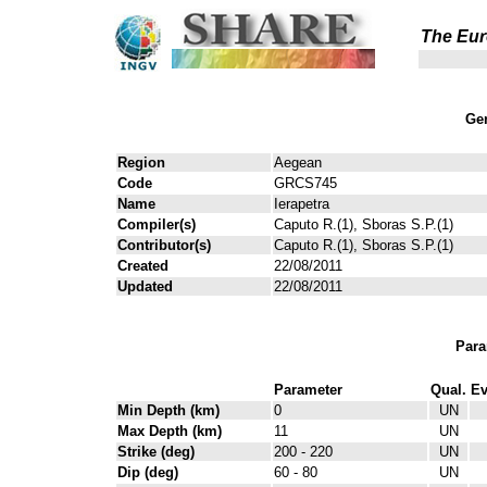
The Eur
Gen
Region
Aegean
Code
GRCS745
Name
Ierapetra
Compiler(s)
Caputo R.(1), Sboras S.P.(1)
Contributor(s)
Caputo R.(1), Sboras S.P.(1)
Created
22/08/2011
Updated
22/08/2011
Para
Parameter
Qual.
Ev
Min Depth (km)
0
UN
Max Depth (km)
11
UN
Strike (deg)
200 - 220
UN
Dip (deg)
60 - 80
UN