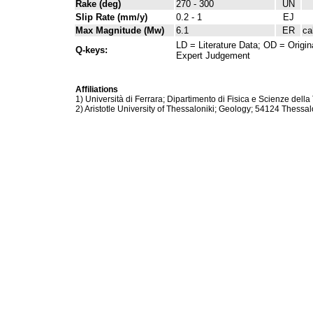
Rake (deg)
270 - 300
UN
Slip Rate (mm/y)
0.2 - 1
EJ
Max Magnitude (Mw)
6.1
ER
ca
LD = Literature Data; OD = Origin
Q-keys:
Expert Judgement
Affiliations
1) Università di Ferrara; Dipartimento di Fisica e Scienze della 
2) Aristotle University of Thessaloniki; Geology; 54124 Thessal