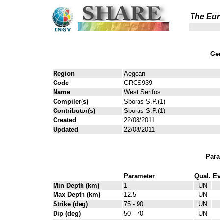
The Eur
Gen
Region
Aegean
Code
GRCS939
Name
West Serifos
Compiler(s)
Sboras S.P.(1)
Contributor(s)
Sboras S.P.(1)
Created
22/08/2011
Updated
22/08/2011
Para
Parameter
Qual.
Ev
Min Depth (km)
1
UN
Max Depth (km)
12.5
UN
Strike (deg)
75 - 90
UN
Dip (deg)
50 - 70
UN