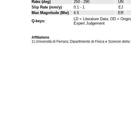
Rake (deg)
250 - 290
UN
Slip Rate (mm/y)
0.1 - 1
EJ
Max Magnitude (Mw)
6.5
ER
LD = Literature Data; OD = Origin
Q-keys:
Expert Judgement
Affiliations
1) Università di Ferrara; Dipartimento di Fisica e Scienze della 