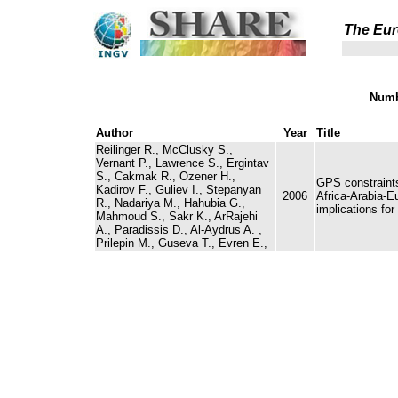
The Eur
Numb
Author
Year
Title
Reilinger R., McClusky S.,
Vernant P., Lawrence S., Ergintav
S., Cakmak R., Ozener H.,
GPS constraints
Kadirov F., Guliev I., Stepanyan
2006
Africa-Arabia-Eu
R., Nadariya M., Hahubia G.,
implications for
Mahmoud S., Sakr K., ArRajehi
A., Paradissis D., Al-Aydrus A. ,
Prilepin M., Guseva T., Evren E.,