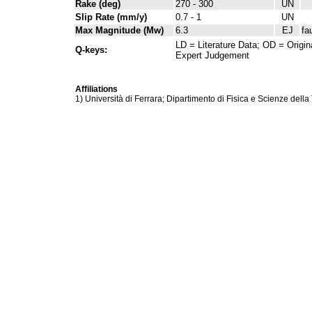
Rake (deg)
270 - 300
UN
Slip Rate (mm/y)
0.7 - 1
UN
Max Magnitude (Mw)
6.3
EJ
fa
LD = Literature Data; OD = Origin
Q-keys:
Expert Judgement
Affiliations
1) Università di Ferrara; Dipartimento di Fisica e Scienze della 